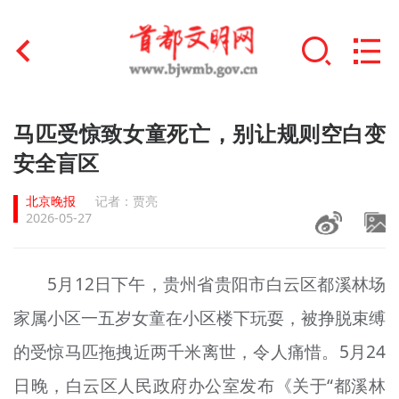
首页
马匹受惊致女童死亡，别让规则空白变
+
安全盲区
文明创建
北京晚报
记者：贾亮
文明实践
2026-05-27
+
文明培育
5月12日下午，贵州省贵阳市白云区都溪林场
未成年人思想道德建设
家属小区一五岁女童在小区楼下玩耍，被挣脱束缚
+
榜样人物
的受惊马匹拖拽近两千米离世，令人痛惜。5月24
身边好人
日晚，白云区人民政府办公室发布《关于“都溪林