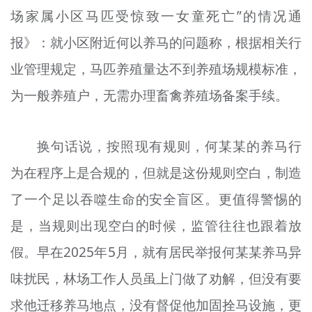
场家属小区马匹受惊致一女童死亡”的情况通
文明评论
报》：就小区附近何以养马的问题称，根据相关行
北京宣传文化引导基金
业管理规定，马匹养殖量达不到养殖场规模标准，
宣传思想文化人才
为一般养殖户，无需办理畜禽养殖场备案手续。
专题
+
换句话说，按照现有规则，何某某的养马行
资料库
为在程序上是合规的，但就是这份规则空白，制造
了一个足以吞噬生命的安全盲区。更值得警惕的
是，当规则出现空白的时候，监管往往也跟着放
假。早在2025年5月，就有居民举报何某某养马异
味扰民，林场工作人员虽上门做了劝解，但没有要
求他迁移养马地点，没有督促他加固拴马设施，更