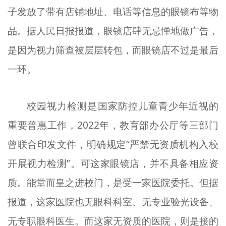
子发放了带有店铺地址、电话等信息的眼镜布等物
文明评论
品。据人民日报报道，眼镜店肆无忌惮地做广告，
北京宣传文化引导基金
是因为视力筛查被层层转包，而眼镜店不过是最后
宣传思想文化人才
一环。
专题
+
校园视力检测是国家防控儿童青少年近视的
资料库
重要普惠工作，2022年，教育部办公厅等三部门
曾联合印发文件，明确规定“严禁无资质机构入校
开展视力检测”。可这家眼镜店，并不具备相应资
质。能堂而皇之进校门，是受一家医院委托。但据
报道，这家医院也无眼科科室、无专业验光设备、
无专职眼科医生。而这家无资质的医院，则是接的