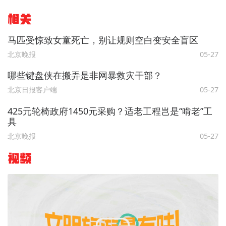
相关
马匹受惊致女童死亡，别让规则空白变安全盲区
北京晚报
05-27
哪些键盘侠在搬弄是非网暴救灾干部？
北京日报客户端
05-27
425元轮椅政府1450元采购？适老工程岂是“啃老”工
具
北京晚报
05-27
视频