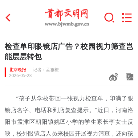
首页
检查单印眼镜店广告？校园视力筛查岂
+
能层层转包
文明创建
北京晚报
记者：孟雅檀
文明实践
2026-05-28
+
文明培育
“孩子从学校带回一张视力检查单，印满了眼
未成年人思想道德建设
镜店名字、电话和到店复查提示。”近日，河南洛
+
榜样人物
阳市孟津区朝阳镇姚凹小学的学生家长李女士反
身边好人
映，校外眼镜店人员来校园开展视力筛查，还向孩