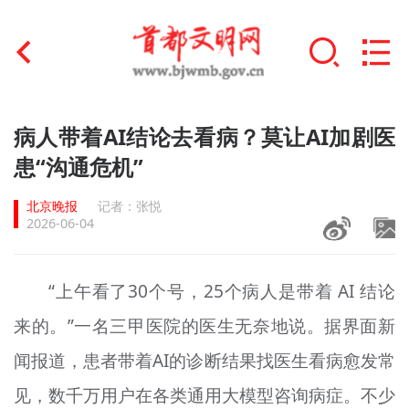
首页
病人带着AI结论去看病？莫让AI加剧医
+
患“沟通危机”
文明创建
北京晚报
记者：张悦
文明实践
2026-06-04
+
文明培育
“上午看了30个号，25个病人是带着 AI 结论
未成年人思想道德建设
来的。”一名三甲医院的医生无奈地说。据界面新
+
榜样人物
闻报道，患者带着AI的诊断结果找医生看病愈发常
身边好人
见，数千万用户在各类通用大模型咨询病症。不少