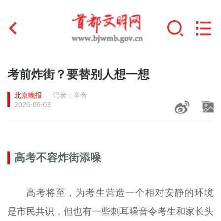
首页
考前炸街？要替别人想一想
+
文明创建
北京晚报
记者：辛音
2026-06-03
文明实践
+
文明培育
高考不容炸街添噪
未成年人思想道德建设
+
榜样人物
高考将至，为考生营造一个相对安静的环境
身边好人
是市民共识，但也有一些刺耳噪音令考生和家长头