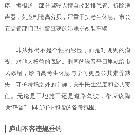
疼。据报道，部分驾驶人擅自改装排气管、拆除消
文明评论
声器，刻意制造高分贝，严重干扰考生休息。市公
北京宣传文化引导基金
安交管部门已扣留查获的涉嫌拼改装车辆。
宣传思想文化人才
非法炸街不是个性的彰显，而是对规则的漠
专题
视、对他人权益的践踏。刺耳的噪音平日里就给市
+
资料库
民添堵，影响高考生休息与学习更显公共素养缺
失。守护考场之外的宁静，关乎民生温度和公共责
任。无论是工地施工还是道路驾驶，都应该降
噪“静音”，同心守护和谐的备考氛围。
庐山不容违规垂钓