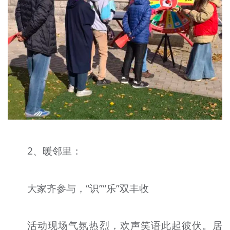
2、暖邻里：
大家齐参与，“识”“乐”双丰收
活动现场气氛热烈，欢声笑语此起彼伏。居