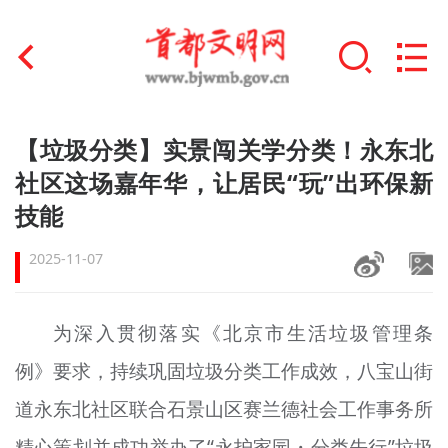
首页
【垃圾分类】实景闯关学分类！永东北
+
社区这场嘉年华，让居民“玩”出环保新
文明创建
技能
文明实践
2025-11-07
+
文明培育
未成年人思想道德建设
为深入贯彻落实《北京市生活垃圾管理条
+
例》要求，持续巩固垃圾分类工作成效，八宝山街
榜样人物
道永东北社区联合石景山区赛兰德社会工作事务所
身边好人
精心策划并成功举办了“永护家园・分类先行”垃圾