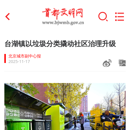
首页
台湖镇以垃圾分类撬动社区治理升级
+
文明创建
北京城市副中心报
2025-11-17
文明实践
+
文明培育
未成年人思想道德建设
+
榜样人物
身边好人