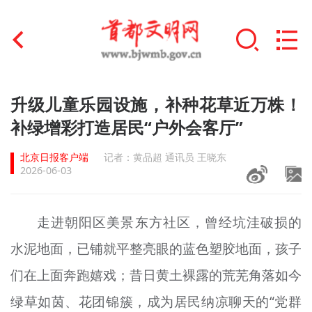
首页
升级儿童乐园设施，补种花草近万株！
+
补绿增彩打造居民“户外会客厅”
文明创建
北京日报客户端
记者：黄品超 通讯员 王晓东
文明实践
2026-06-03
+
文明培育
走进朝阳区美景东方社区，曾经坑洼破损的
未成年人思想道德建设
水泥地面，已铺就平整亮眼的蓝色塑胶地面，孩子
+
榜样人物
们在上面奔跑嬉戏；昔日黄土裸露的荒芜角落如今
身边好人
绿草如茵、花团锦簇，成为居民纳凉聊天的“党群