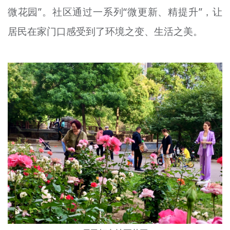
微花园”。社区通过一系列“微更新、精提升”，让
文明评论
居民在家门口感受到了环境之变、生活之美。
北京宣传文化引导基金
宣传思想文化人才
专题
+
资料库