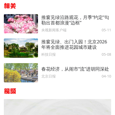
相关
推窗见绿沿路观花，月季“约定”勾
勒出首都浪漫“边框”
央视新闻客户端
05-11
推窗见绿、出门入园！北京2026
年将全面推进花园城市建设
科技日报
05-08
春花经济，从闹市“流”进胡同深处
北京日报
04-10
视频