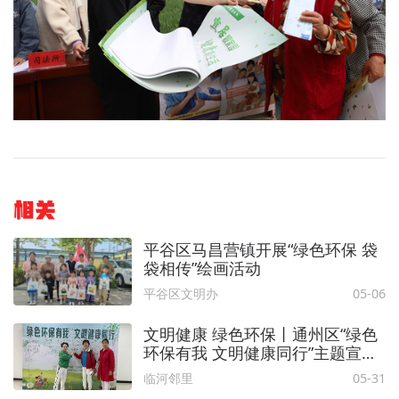
相关
平谷区马昌营镇开展“绿色环保 袋
袋相传”绘画活动
平谷区文明办
05-06
文明健康 绿色环保丨通州区“绿色
环保有我 文明健康同行”主题宣传
活动在临河里街道圆满落幕
临河邻里
05-31