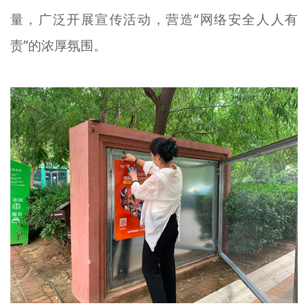
文明评论
量，广泛开展宣传活动，营造“网络安全人人有
责”的浓厚氛围。
北京宣传文化引导基金
宣传思想文化人才
专题
+
资料库