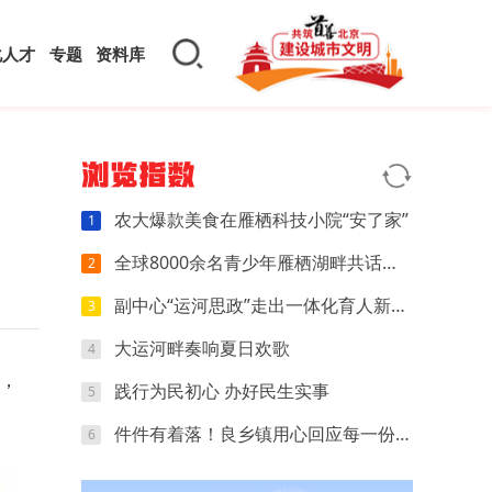
化人才
专题
资料库
浏览指数
农大爆款美食在雁栖科技小院“安了家”
1
全球8000余名青少年雁栖湖畔共话中国故事
2
副中心“运河思政”走出一体化育人新路径
3
大运河畔奏响夏日欢歌
4
，
践行为民初心 办好民生实事
5
件件有着落！良乡镇用心回应每一份民意
6