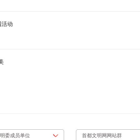
园活动
美