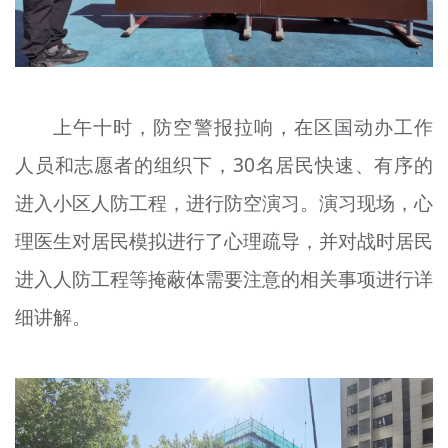
上午十时，防空警报拉响，在
区
国
动
办工作
人员和志愿者的组织下，30名居民快速、
有序的
进入
小区人防工程，进行防空
演习
。
演习
现场，心
理医生对居民模拟进行了心理疏导，并对战时居民
进入人防工程等掩蔽体需要注意的相关事项进行详
细讲解。