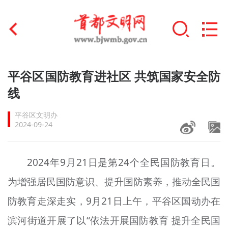
首页
平谷区国防教育进社区 共筑国家安全防
+
线
文明创建
平谷区文明办
文明实践
2024-09-24
+
文明培育
2024年9月21日是第24个全民国防教育日。
未成年人思想道德建设
为增强居民国防意识、提升国防素养，推动全民国
+
榜样人物
防教育走深走实，9月21日上午，平谷区国
动
办在
身边好人
滨河街道开展了以“依法开展国防教育 提升全民国