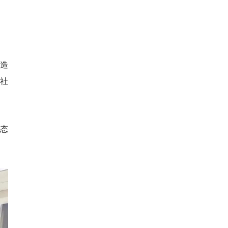
打造
社
态