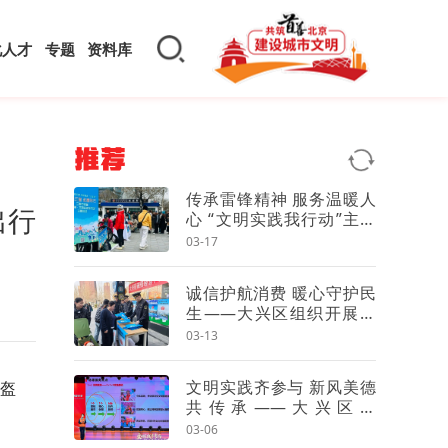
化人才
专题
资料库
推荐
传承雷锋精神 服务温暖人
出行
心 “文明实践我行动”主题
市集走进朝阳区三里屯街
03-17
道
诚信护航消费 暖心守护民
生——大兴区组织开展诚
信经营、放心消费主题实
03-13
践活动
文明实践齐参与 新风美德
盔
共传承——大兴区举
办“3·5”学雷锋主题新时代
03-06
文明实践活动