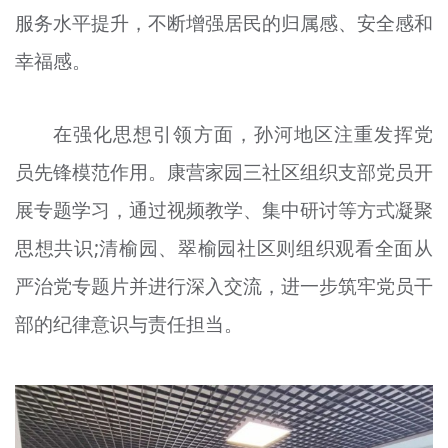
服务水平提升，不断增强居民的归属感、安全感和
文明评论
幸福感。
北京宣传文化引导基金
宣传思想文化人才
在强化思想引领方面，孙河地区注重发挥党
专题
员先锋模范作用。康营家园三社区组织支部党员开
+
展专题学习，通过视频教学、集中研讨等方式凝聚
资料库
思想共识;清榆园、翠榆园社区则组织观看全面从
严治党专题片并进行深入交流，进一步筑牢党员干
部的纪律意识与责任担当。