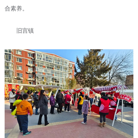
合素养。
旧宫镇