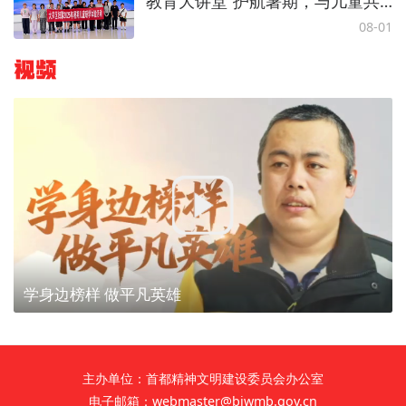
教育大讲堂”护航暑期，与儿童共
赴成长之旅
08-01
视频
学身边榜样 做平凡英雄
主办单位：首都精神文明建设委员会办公室
电子邮箱：webmaster@bjwmb.gov.cn