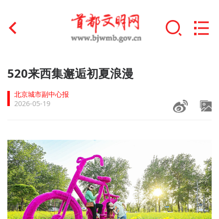
首页
520来西集邂逅初夏浪漫
+
文明创建
北京城市副中心报
2026-05-19
文明实践
+
文明培育
未成年人思想道德建设
+
榜样人物
身边好人