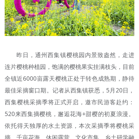
文明评论
北京宣传文化引导基金
宣传思想文化人才
专题
昨日，通州西集镇樱桃园内景致盎然，走进
+
连片樱桃种植园，饱满的樱桃果实挂满枝头，目前
资料库
全镇近6000亩露天樱桃正处于转色成熟期，静待
最佳采摘窗口期。记者从西集镇获悉，5月20日，
西集樱桃采摘季将正式开启，邀市民游客赴约：
520来西集摘樱桃，邂逅花海+甜樱的初夏浪漫。
依托得天独厚的水土资源，本次采摘季将樱桃采
摘、千亩花海、休闲露营、文化市集、乡土研学融