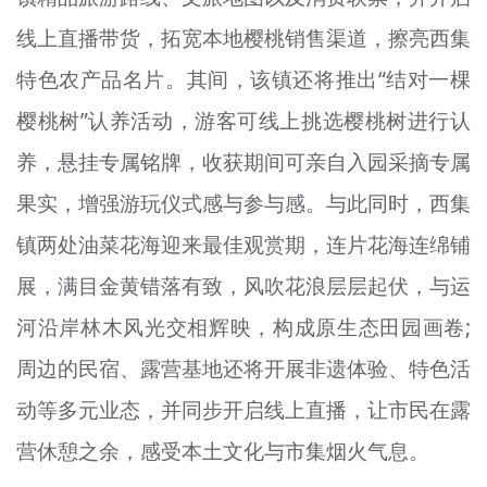
线上直播带货，拓宽本地樱桃销售渠道，擦亮西集
特色农产品名片。其间，该镇还将推出“结对一棵
樱桃树”认养活动，游客可线上挑选樱桃树进行认
养，悬挂专属铭牌，收获期间可亲自入园采摘专属
果实，增强游玩仪式感与参与感。与此同时，西集
镇两处油菜花海迎来最佳观赏期，连片花海连绵铺
展，满目金黄错落有致，风吹花浪层层起伏，与运
河沿岸林木风光交相辉映，构成原生态田园画卷;
周边的民宿、露营基地还将开展非遗体验、特色活
动等多元业态，并同步开启线上直播，让市民在露
营休憩之余，感受本土文化与市集烟火气息。