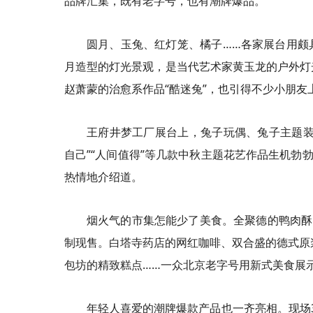
品牌汇集，既有老字号，也有潮牌爆品。
圆月、玉兔、红灯笼、橘子……各家展台用颇
月造型的灯光景观，是当代艺术家黄玉龙的户外灯光装置作
赵萧蒙的治愈系作品“酷迷兔”，也引得不少小朋友
王府井梦工厂展台上，兔子玩偶、兔子主题装
自己”“人间值得”等几款中秋主题花艺作品生机勃
热情地介绍道。
烟火气的市集怎能少了美食。全聚德的鸭肉酥
制现售。白塔寺药店的网红咖啡、双合盛的德式原浆
包坊的精致糕点……一众北京老字号用新式美食展
年轻人喜爱的潮牌爆款产品也一齐亮相。现场