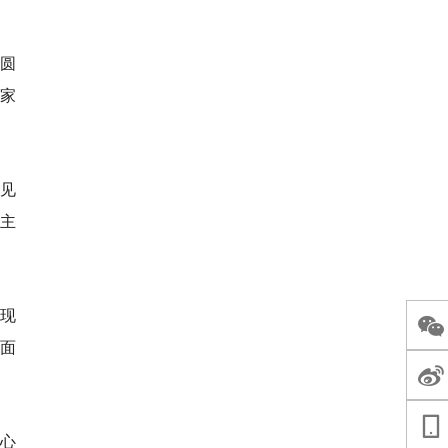
圆
术家
见
摊主
是现
3面
爱心