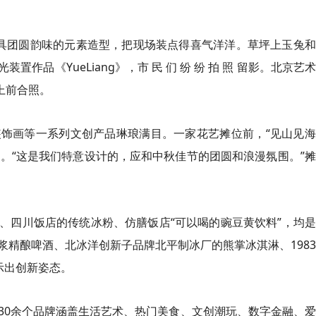
具团圆韵味的元素造型，把现场装点得喜气洋洋。草坪上玉兔和
品《YueLiang》，市 民 们 纷 纷 拍 照 留影。北京艺
上前合照。
饰画等一系列文创产品琳琅满目。一家花艺摊位前，“见山见海
勃。“这是我们特意设计的，应和中秋佳节的团圆和浪漫氛围。”
、四川饭店的传统冰粉、仿膳饭店“可以喝的豌豆黄饮料”，均
精酿啤酒、北冰洋创新子品牌北平制冰厂的熊掌冰淇淋、198
示出创新姿态。
30余个品牌涵盖生活艺术、热门美食、文创潮玩、数字金融、