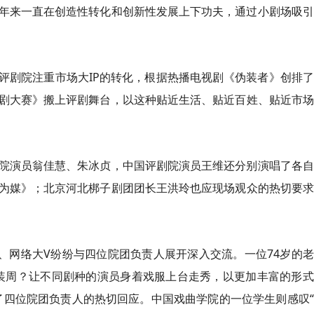
年来一直在创造性转化和创新性发展上下功夫，通过小剧场吸引
评剧院注重市场大IP的转化，根据热播电视剧《伪装者》创排
剧大赛》搬上评剧舞台，以这种贴近生活、贴近百姓、贴近市场
院演员翁佳慧、朱冰贞，中国评剧院演员王维还分别演唱了各自
为媒》；北京河北梆子剧团团长王洪玲也应现场观众的热切要求
生、网络大V纷纷与四位院团负责人展开深入交流。一位74岁的
装周？让不同剧种的演员身着戏服上台走秀，以更加丰富的形式
了四位院团负责人的热切回应。中国戏曲学院的一位学生则感叹