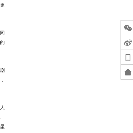
更
了同
的
剧
，
老人
、
“昆