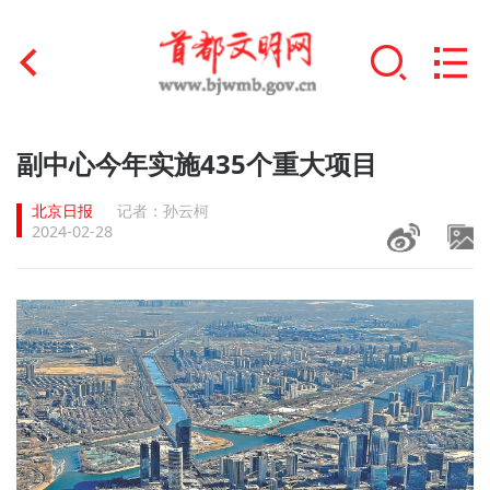
首页
副中心今年实施435个重大项目
+
文明创建
北京日报
记者：孙云柯
2024-02-28
文明实践
+
文明培育
未成年人思想道德建设
+
榜样人物
身边好人