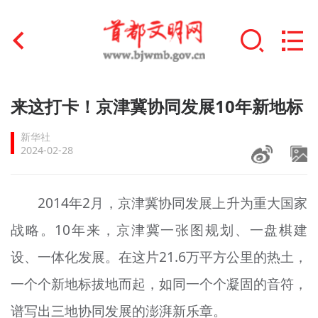
首页
来这打卡！京津冀协同发展10年新地标
+
文明创建
新华社
2024-02-28
文明实践
+
文明培育
2014年2月，京津冀协同发展上升为重大国家
战略。10年来，京津冀一张图规划、一盘棋建
未成年人思想道德建设
设、一体化发展。在这片21.6万平方公里的热土，
+
榜样人物
一个个新地标拔地而起，如同一个个凝固的音符，
身边好人
谱写出三地协同发展的澎湃新乐章。