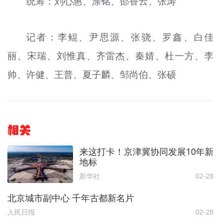
统筹：刘心惠、涂铭、邵香云、张涛
记者：李鲲、尹思源、张骁、罗鑫、白佳
丽、宋瑞、刘惟真、齐雷杰、秦婧、杜一方、李
帅、许健、王普、夏子麟、邹尚伯、张硕
相关
来这打卡！京津冀协同发展10年新
地标
新华社
02-28
北京城市副中心 千年古都新名片
人民日报
02-28