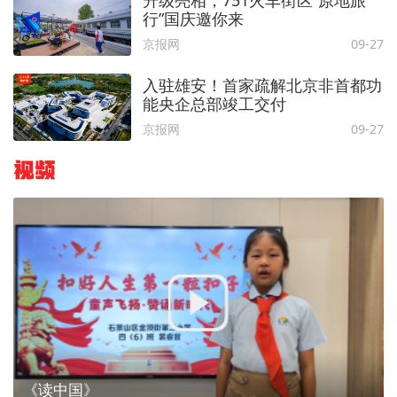
行”国庆邀你来
京报网
09-27
入驻雄安！首家疏解北京非首都功
能央企总部竣工交付
京报网
09-27
视频
《读中国》