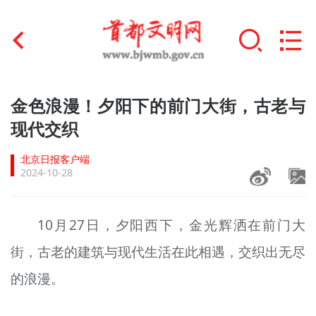
首页
金色浪漫！夕阳下的前门大街，古老与
+
现代交织
文明创建
北京日报客户端
文明实践
2024-10-28
+
文明培育
10月27日，夕阳西下，金光辉洒在前门大
未成年人思想道德建设
街，古老的建筑与现代生活在此相遇，交织出无尽
+
榜样人物
的浪漫。
身边好人