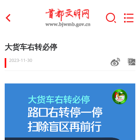
首页
大货车右转必停
+
文明创建
2023-11-30
文明实践
+
文明培育
未成年人思想道德建设
+
榜样人物
身边好人