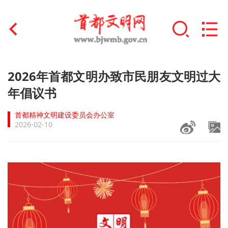
首页
2026年首都文明办致市民朋友文明过大
+
年倡议书
文明创建
首都精神文明建设委员会办公室
文明实践
2026-02-10
+
文明培育
未成年人思想道德建设
+
榜样人物
身边好人