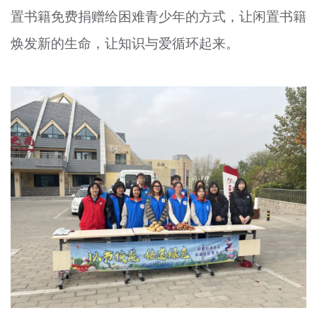
置书籍免费捐赠给困难青少年的方式，让闲置书籍
文明评论
焕发新的生命，让知识与爱循环起来。
北京宣传文化引导基金
宣传思想文化人才
专题
+
资料库