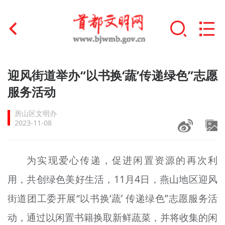
首页
迎风街道举办“以书换‘蔬’传递绿色”志愿
+
服务活动
文明创建
房山区文明办
文明实践
2023-11-08
+
文明培育
为实现爱心传递，促进闲置资源的再次利
未成年人思想道德建设
用，共创绿色美好生活，11月4日，燕山地区迎风
+
榜样人物
街道团工委开展“以书
换
‘蔬’ 传递绿色”志愿服务活
身边好人
动，通过以闲置书籍换取新鲜蔬菜，并将收集的闲