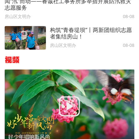
闻“汛”而动——睿诚社工事务所多举措开展防汛救灾
志愿服务
房山区文明办
08-08
构筑“青春堤坝”丨两新团组织志愿
者集结房山！
房山区文明办
08-08
视频
好少年唱响新风尚