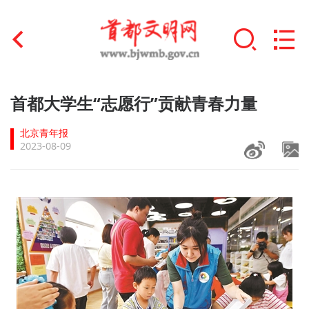
首页
首都大学生“志愿行”贡献青春力量
+
文明创建
北京青年报
2023-08-09
文明实践
+
文明培育
未成年人思想道德建设
+
榜样人物
身边好人