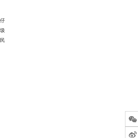
仔
圾
民