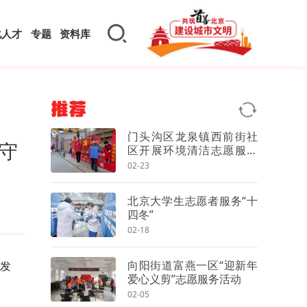
化人才
专题
资料库
推荐
门头沟区龙泉镇西前街社
守
区开展环境清洁志愿服务
活动
02-23
北京大学生志愿者服务“十
四冬”
02-18
向阳街道富燕一区“迎新年
发
爱心义剪”志愿服务活动
02-05