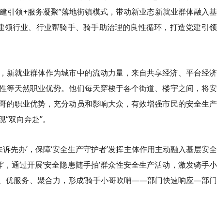
党建引领+服务凝聚”落地街镇模式，带动新业态新就业群体融入
党建领行业、行业帮骑手、骑手助治理的良性循环，打造党建引
，新就业群体作为城市中的流动力量，来自共享经济、平台经济
性等天然职业优势。他们每天穿梭于各个街道、楼宇之间，将安
哥的职业优势，充分动员和影响大众，有效增强市民的安全生产
“双向奔赴”。
未诉先办’，保障‘安全生产守护者’发挥主体作用主动融入基层安
群’，通过开展‘安全隐患随手拍’群众性安全生产活动，激发骑手
、优服务、聚合力，形成‘骑手小哥吹哨——部门快速响应—部
。