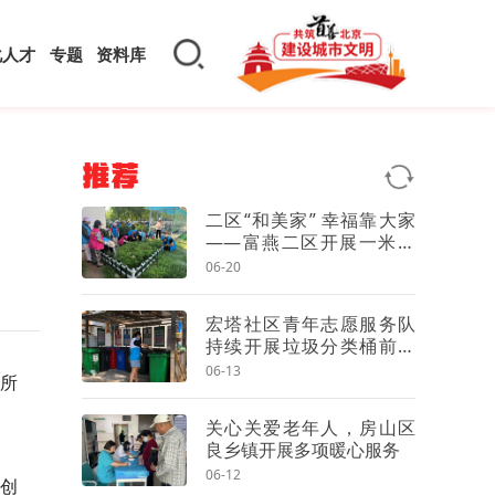
化人才
专题
资料库
推荐
二区“和美家” 幸福靠大家
——富燕二区开展一米花
园除草活动
06-20
宏塔社区青年志愿服务队
持续开展垃圾分类桶前值
守志愿服务活动
06-13
管所
关心关爱老年人，房山区
良乡镇开展多项暖心服务
06-12
一创