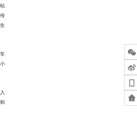
务站
传
全生
行车
小
。
融入
者和