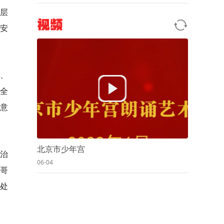
基层
视频
领安
、
全
意
北京市少年宫
全治
06-04
小哥
门处