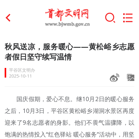
首页
秋风送凉，服务暖心——黄松峪乡志愿
+
者假日坚守续写温情
文明创建
平谷区文明办
文明实践
2025-10-11
+
文明培育
国庆假期，爱心不息。继10月2日的暖心服务
未成年人思想道德建设
之后，10月3日，平谷区黄松峪乡湖洞水景区再度
+
榜样人物
迎来了9名志愿者的身影。他们不畏气温骤降，以
身边好人
饱满的热情投入“红色驿站 暖心服务”活动中，用坚