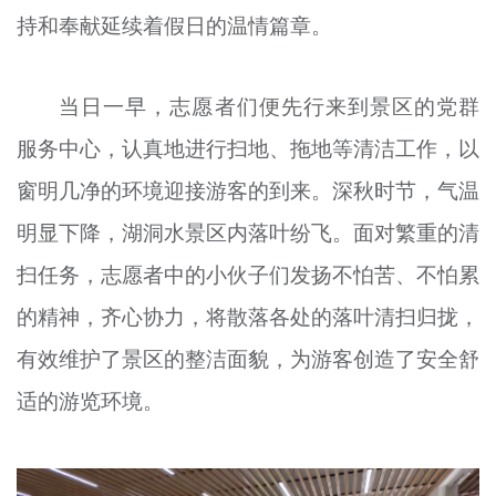
持和奉献延续着假日的温情篇章。
文明评论
北京宣传文化引导基金
当日一早，志愿者们便先行来到景区的党群
宣传思想文化人才
服务中心，认真地进行扫地、拖地等清洁工作，以
专题
窗明几净的环境迎接游客的到来。深秋时节，气温
+
明显下降，湖洞水景区内落叶纷飞。面对繁重的清
资料库
扫任务，志愿者中的小伙子们发扬不怕苦、不怕累
的精神，齐心协力，将散落各处的落叶清扫归拢，
有效维护了景区的整洁面貌，为游客创造了安全舒
适的游览环境。