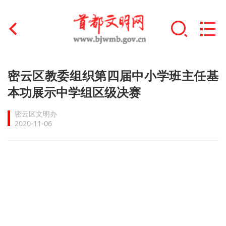
首页
密云区教委组织第四届中小学班主任基
+
本功展示中学组区级决赛
文明创建
密云区文明办
文明实践
2020-11-06
+
文明培育
未成年人思想道德建设
+
榜样人物
身边好人