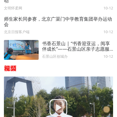
动
文明怀柔网
10-12
师生家长同参赛，北京广渠门中学教育集团举办运动
会
北京日报客户端
10-12
书香石景山 | “书香迎亚运，阅享
伴成长”——石景山区亲子志愿服
务队联合古城街道开展亲子读书会
石景山区创城办
10-12
活动
视频