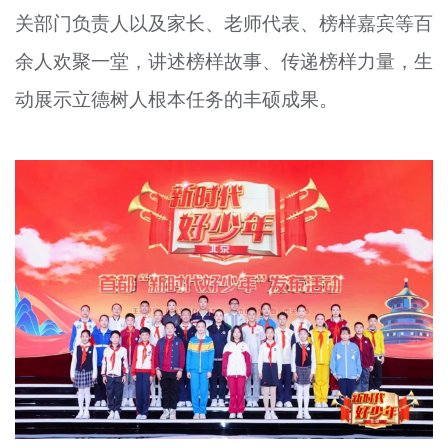
关部门负责人以及家长、老师代表、榜样嘉宾等百
文明评论
余人欢聚一堂，讲述榜样故事、传递榜样力量，生
北京宣传文化引导基金
动展示立德树人根本任务的丰硕成果。
宣传思想文化人才
专题
+
资料库