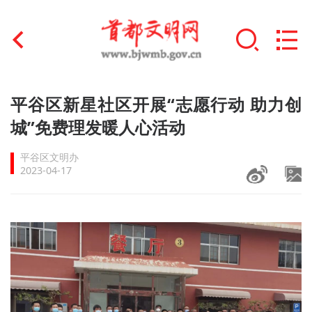
首页
平谷区新星社区开展“志愿行动 助力创
+
城”免费理发暖人心活动
文明创建
平谷区文明办
文明实践
2023-04-17
+
文明培育
未成年人思想道德建设
+
榜样人物
身边好人