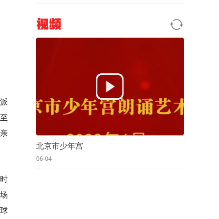
视频
舞派
续至
、亲
北京市少年宫
06-04
同时
晚场
环球