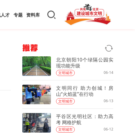
化人才
专题
资料库
推荐
北京朝阳10个绿隔公园实
现功能升级
06-14
文明城市
文明同行 助力创城！房
山“火焰蓝”在行动
06-13
文明城市
平谷区光明社区：助力高
考 网格护航
06-12
文明城市