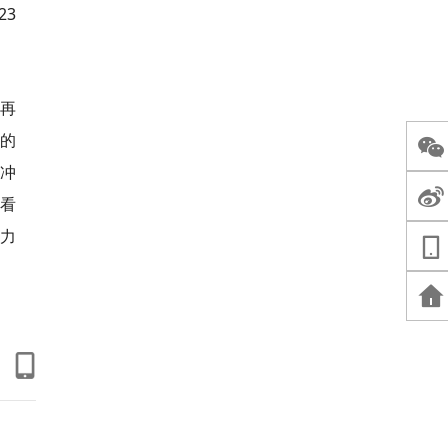
23
将再
力的
缓冲
场看
力