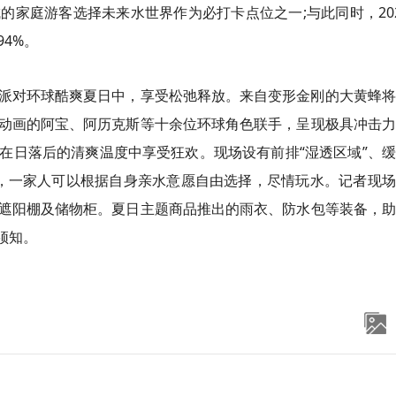
家庭游客选择未来水世界作为必打卡点位之一;与此同时，20
4%。
舞派对环球酷爽夏日中，享受松弛释放。来自变形金刚的大黄蜂
场动画的阿宝、阿历克斯等十余位环球角色联手，呈现极具冲击
在日落后的清爽温度中享受狂欢。现场设有前排“湿透区域”、
”，一家人可以根据自身亲水意愿自由选择，尽情玩水。记者现
遮阳棚及储物柜。夏日主题商品推出的雨衣、防水包等装备，助
须知。