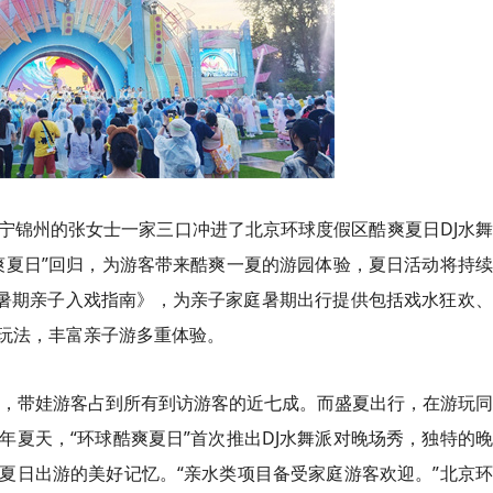
辽宁锦州的张女士一家三口冲进了北京环球度假区酷爽夏日DJ水
爽夏日”回归，为游客带来酷爽一夏的游园体验，夏日活动将持
《暑期亲子入戏指南》，为亲子家庭暑期出行提供包括戏水狂欢
玩法，丰富亲子游多重体验。
夏季，带娃游客占到所有到访游客的近七成。而盛夏出行，在游玩
夏天，“环球酷爽夏日”首次推出DJ水舞派对晚场秀，独特的
夏日出游的美好记忆。“亲水类项目备受家庭游客欢迎。”北京