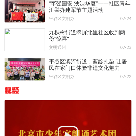
“军强国安 泱泱华夏”——社区青年
汇举办建军节主题活动
平谷区文明办
07-24
九棵树街道翠屏北里社区收到两
份“惊喜”
文明通州
07-23
平谷区滨河街道：蓝靛扎染 让居
民在家门口体验非遗文化魅力
平谷区文明办
07-22
视频