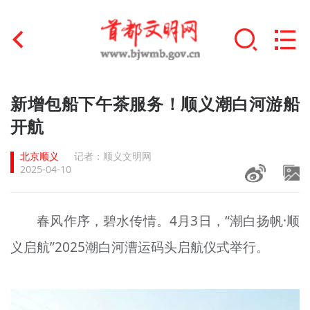
首页
新增包船下午茶服务！顺义潮白河游船
+
开航
文明创建
北京顺义
记者：顺义文明网
文明实践
2025-04-10
+
文明培育
春风作序，碧水传情。4月3日，“潮白扬帆·顺
未成年人思想道德建设
义启航”2025潮白河漕运码头启航仪式举行。
+
榜样人物
身边好人