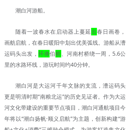
潮白河游船。
随着一波春水在启动器上蔓延
出
春日画卷，
画舫启航，在春日暖阳中划出优美弧线。游船从漕
运码头出发，
环俸
伯
桥
、河南村桥绕一周，5.6公
里的水路环线，游玩时间约40分钟。
潮白河是大运河千年文脉的支流，漕运码头
更是明清时期“南粮北运”的历史见证者。作为大运
河文化带建设的重要节点项目，潮白河通航项目今
年将以“潮白扬帆·顺义启航”为主题，创新构建“游
船+文化+消费”三维融合模式，为游客打造集文化