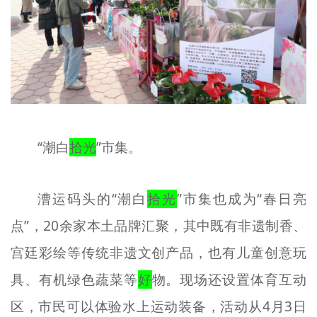
“潮白
拾光
”市集。
漕运码头的“潮白
拾光
”市集也成为“春日亮
点”，20余家本土品牌汇聚，其中既有非遗制香、
宫廷彩绘等传统非遗文创产品，也有儿童创意玩
具、有机绿色蔬菜等
好
物。现场还设置体育互动
区，市民可以体验水上运动装备，活动从4月3日