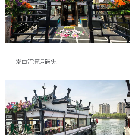
潮白河漕运码头。