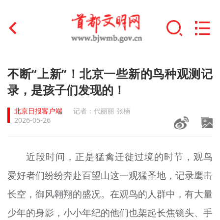
首页
不断“上新”！北京一些新的鸟种观测记
+
录，是孩子们发现的！
文明创建
北京日报客户端
记者：代丽丽 张楠
文明实践
2026-05-26
+
文明培育
近段时间，正是猛禽迁徙过境的时节，观鸟
未成年人思想道德建设
爱好者们纷纷奔赴百望山这一观猛圣地，记录鹰击
+
榜样人物
长空，御风翱翔的盛况。在观鸟的人群中，有大量
身边好人
少年的身影，小小年纪的他们也架起长焦镜头、手