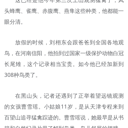
头蜂鹰、雀鹰、赤腹鹰、燕隼这些种类，他都能一
眼分清。
放假的时候，刘栩东会跟爸爸到全国各地观
鸟，在河南信阳，他拍到过国家一级保护动物白冠
长尾雉，这个记录相当宝贵。如今他已经加新到
308种鸟类了。
在黑山头，记者还遇到了正举着望远镜观测
的女孩曹雪瑶。小姑娘11岁，是从天津专程来到
百望山追寻猛禽踪迹的。曹雪瑶说，她最早是从书