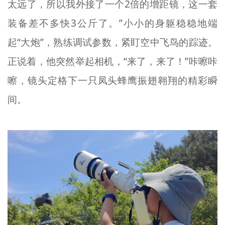
太远了，所以我外接了一个2倍的增距镜，这一套
装备差不多快3公斤了。”小小的身躯稳稳地端
起“大炮”，熟练调试参数，紧盯空中飞鸟的踪迹。
正说着，他突然举起相机，“来了，来了！”咔嚓咔
嚓，镜头定格下一只凤头蜂鹰振翅翱翔的精彩瞬
间。