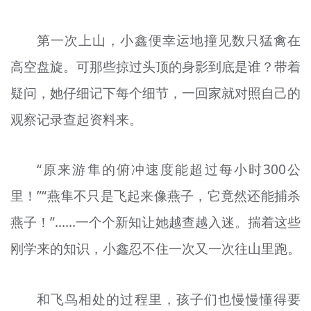
第一次上山，小鑫便幸运地撞见数只猛禽在
高空盘旋。可那些掠过头顶的身影到底是谁？带着
疑问，她仔细记下每个细节，一回家就对照自己的
观察记录查起资料来。
“原来游隼的俯冲速度能超过每小时300公
里！”“燕隼不只是飞起来像燕子，它竟然还能捕杀
燕子！”……一个个新知让她越查越入迷。揣着这些
刚学来的知识，小鑫忍不住一次又一次往山里跑。
和飞鸟相处的过程里，孩子们也慢慢懂得要