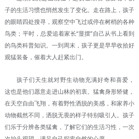
子的生活习惯也悄然发生了变化。走在路上，孩子
的眼睛四处搜寻，观察空中飞过或停在树梢的各种
鸟类；平时，总爱追着家长“显摆”自己从书上看到
的鸟类科普知识。一到周末，孩子更是早早收拾好
观猛装备，催着大人赶紧出门。
孩子们天生就对野生动物充满好奇和喜爱，
这也是他们愿意走进山林的初衷。猛禽身形矫健，
在天空自由飞翔，有着野性洒脱的美感，和家养小
动物截然不同，洒脱无畏的样子特别吸引人。孩子
们乐于分辨各类猛禽，了解它们的生活习性，一次
次抬头观望，满足自己探索自然的心愿。