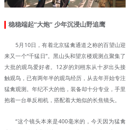
稳稳端起“大炮” 少年沉浸山野追鹰
5月10日，有着北京猛禽通道之称的百望山迎
来又一个“千猛日”。黑山头和望京楼观测点聚集了
大批的观鸟爱好者。12岁的刘栩东从十岁出头接
触观鸟，已有两年半的观鸟经历，从去年开始专注
猛禽观测。年纪不大的他，装备却十分专业，手里
抱着一台单反相机，搭配着大炮似的长焦镜头。
“这个镜头本来是400毫米的，今天因为猛禽