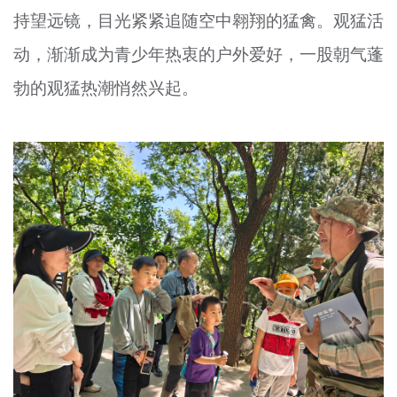
持望远镜，目光紧紧追随空中翱翔的猛禽。观猛活
文明评论
动，渐渐成为青少年热衷的户外爱好，一股朝气蓬
北京宣传文化引导基金
勃的观猛热潮悄然兴起。
宣传思想文化人才
专题
+
资料库