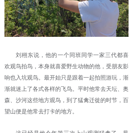
刘栩东说，他的一个同班同学一家三代都喜
欢观鸟拍鸟，本身就喜爱野生动物的他，受朋友影
响也入坑观鸟。最开始只是跟着一起拍照游玩，渐
渐就迷上了各式各样的飞鸟。平时他常去天坛、奥
森、沙河这些地方观鸟，到了猛禽迁徙的时节，百
望山便是他常去打卡的地方。
这已经是他今年第三次上山观测猛禽了，凤