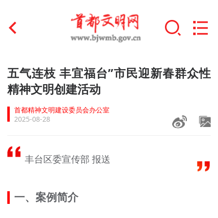
首页
五气连枝 丰宜福台”市民迎新春群众性
+
精神文明创建活动
文明创建
首都精神文明建设委员会办公室
文明实践
2025-08-28
+
文明培育
丰台区委宣传部 报送
未成年人思想道德建设
+
榜样人物
一、案例简介
身边好人