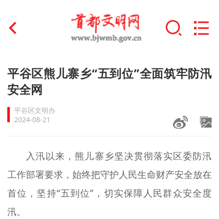
首页
平谷区熊儿寨乡“五到位”全面筑牢防汛
+
安全网
文明创建
平谷区文明办
文明实践
2024-08-21
+
文明培育
入汛以来，熊儿寨乡坚决贯彻落实区委防汛
未成年人思想道德建设
工作部署要求，始终把守护人民生命财产安全放在
+
榜样人物
首位，坚持“五到位”，切实保障人民群众安全度
身边好人
汛。