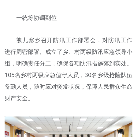
文明评论
一统筹协调到位
北京宣传文化引导基金
宣传思想文化人才
熊儿寨乡召开防汛工作部署会，对防汛工作
专题
进行周密部署。成立了乡、村两级防汛应急领导小
组，明确责任分工，确保各项防汛措施落到实处。
+
资料库
105名乡村两级应急值守人员，30名乡级抢险队伍
备勤人员，随时应对突发状况，保障人民群众生命
财产安全。