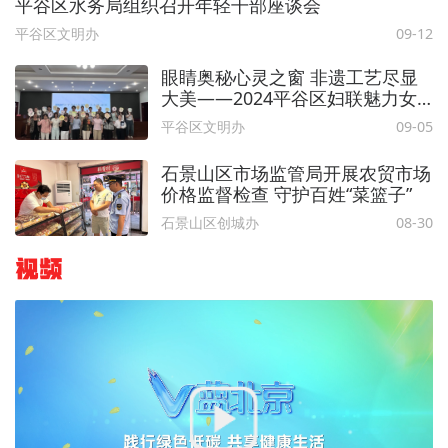
平谷区水务局组织召开年轻干部座谈会
平谷区文明办
09-12
眼睛奥秘心灵之窗 非遗工艺尽显
大美——2024平谷区妇联魅力女
性课堂走进大华山镇
平谷区文明办
09-05
石景山区市场监管局开展农贸市场
价格监督检查 守护百姓“菜篮子”
石景山区创城办
08-30
视频