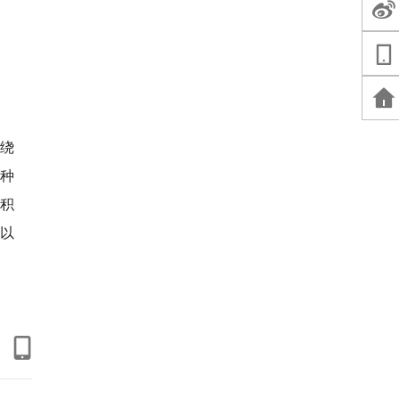
绕
种
们积
以