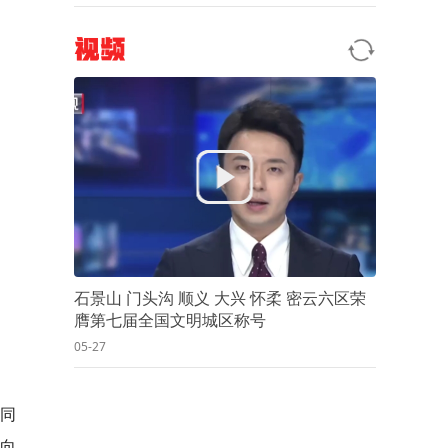
视频
石景山 门头沟 顺义 大兴 怀柔 密云六区荣
膺第七届全国文明城区称号
05-27
同
向