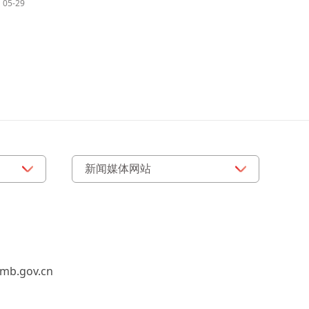
05-29
b.gov.cn