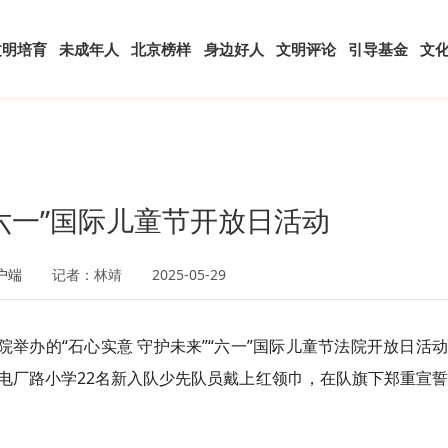
文明培育
未成年人
北京榜样
身边好人
文明评论
引导基金
文
六一”国际儿童节开放日活动
户端
记者：林靖
2025-05-29
院举办的“石心实意 守护未来”“六一”国际儿童节法院开放日活
电厂路小学22名新入队少先队员戴上红领巾，在队旗下郑重宣