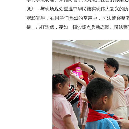
党》，与现场观众重温中华民族实现伟大复兴的历
观影完毕，在同学们热烈的掌声中，司法警察整
捷、击打迅猛，宛如一幅沙场点兵动态图。司法警