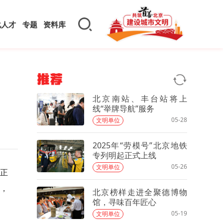
化人才
专题
资料库
推荐
北京南站、丰台站将上
线“举牌导航”服务
05-28
文明单位
2025年“劳模号”北京地铁
专列明起正式上线
05-26
文明单位
动正
誓，
北京榜样走进全聚德博物
馆，寻味百年匠心
05-19
文明单位