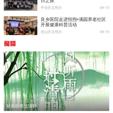
日之旅
平谷区文明办
04-15
良乡医院走进恒煦•满园养老社区
开展健康科普活动
房山区文明办
04-15
视频
听风听雨过清明