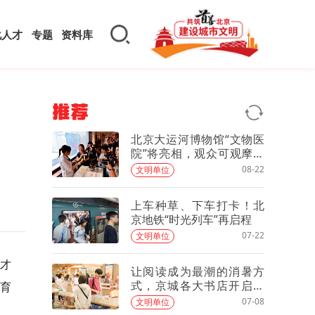
化人才
专题
资料库
推荐
北京大运河博物馆“文物医
院”将亮相，观众可观摩文
物修复
08-22
文明单位
上车种草、下车打卡！北
京地铁“时光列车”再启程
07-22
文明单位
才
让阅读成为最潮的消暑方
式，京城各大书店开启暑
文育
期模式
07-08
文明单位