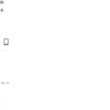
的热
声令
09-19