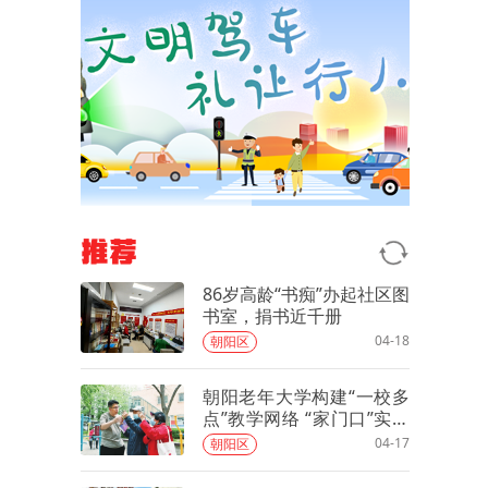
推荐
86岁高龄“书痴”办起社区图
书室，捐书近千册
04-18
朝阳区
朝阳老年大学构建“一校多
点”教学网络 “家门口”实现
老有所学
04-17
朝阳区