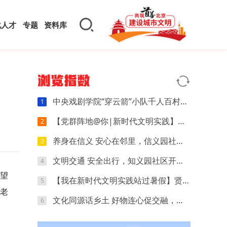
化人才
专题
资料库
浏览指数
中央戏剧学院“穿云箭”小队千人百村暑期实践：红色文化可感可触，文创“小楼”萌动山乡
1
【党群阵地@你|新时代文明实践】开营第四天｜执笔忆研学，动手探科学，解锁夏日多彩时光
2
养身在信义 安心在邻里，信义园社区立秋养生专场来啦
3
文明交通 安全出行，知义园社区开展电动车交通安全宣传活动
4
望
【我在新时代文明实践站过暑假】贤王庄村开展“寻找赛博坦星球”青少年科普活动
5
”老
文化同源话乡土 好物连心促交融，夏各庄镇团委开展京津冀红领巾夏令营乡土好物分享会
6