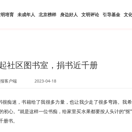
文明培育
未成年人
北京榜样
身边好人
文明评论
引导基金
文
”办起社区图书室，捐书近千册
日报客户端
2023-04-18
书很痴迷，书籍给了我很多力量，也让我少走了很多弯路。我希
初心。”就是这样一位书痴，给家里买水果都要按人头计的“抠
千册书。