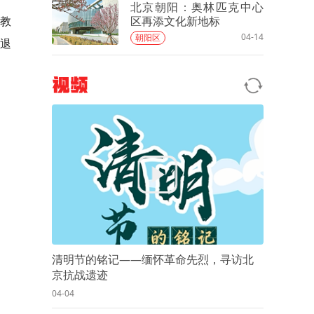
北京朝阳：奥林匹克中心
区再添文化新地标
支教
04-14
朝阳区
后退
视频
清明节的铭记——缅怀革命先烈，寻访北
京抗战遗迹
04-04