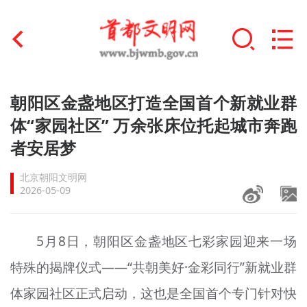
首页
朝阳区金盏地区打造全国首个新就业群
+
体“家园社区” 万余张床位托起城市奔跑
文明创建
者安居梦
文明实践
北京朝阳文明网
+
文明培育
2026-05-09
未成年人思想道德建设
5月8日，朝阳区金盏地区七彩家园迎来一场
+
榜样人物
特殊的揭牌仪式——“共朝美好·金彩同行”新就业群
身边好人
体家园社区正式启动，这也是全国首个专门针对快