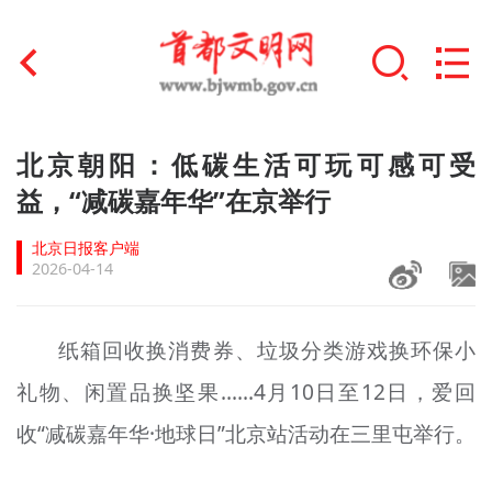
首页
北京朝阳：低碳生活可玩可感可受
+
益，“减碳嘉年华”在京举行
文明创建
北京日报客户端
文明实践
2026-04-14
+
文明培育
纸箱回收换消费券、垃圾分类游戏换环保小
未成年人思想道德建设
礼物、闲置品换坚果……4月10日至12日，爱回
+
榜样人物
收“减碳嘉年华·地球日”北京站活动在三里屯举行。
身边好人