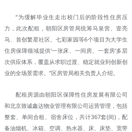
文明评论
“为缓解毕业生走出校门后的阶段性住房压
北京宣传文化引导基金
力，此次配租，朝阳区房管局统筹马泉营、壹亮
宣传思想文化人才
马、首创繁星社区、七彩家园等6个项目为大学生
专题
住房保障领域提供‘一张床、一间房、一套房’多层
+
次供应体系，覆盖从求职过渡、稳定就业到创新创
资料库
业的全场景需求。”区房管局相关负责人介绍。
配租房源由朝阳区保障性住房发展有限公司
和北京致诚鑫达物业管理有限公司运营管理，包括
整套、单间合租、宿舍床位，共计367套(间)，配
备油烟机、冰箱、空调、热水器、床、床垫、宽带