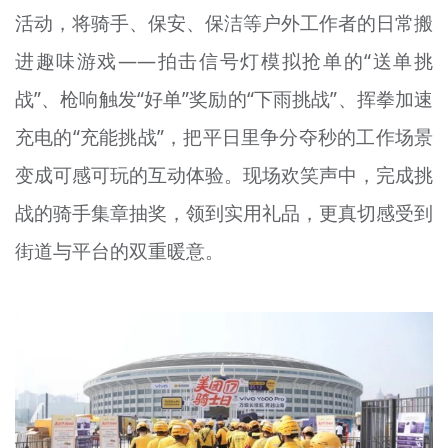
活动，将骑手、保安、保洁等户外工作者的日常搬
文明评论
进趣味游戏——拍击信号灯模拟抢单的“送单挑
北京宣传文化引导基金
战”、枪响触发“好单”奖励的“下雨挑战”、挥拳加速
宣传思想文化人才
充电的“充能挑战”，把平日里争分夺秒的工作场景
专题
变成可感可玩的互动体验。现场欢笑声中，完成挑
+
战的骑手集章抽奖，领到实用礼品，更真切感受到
资料库
街道与平台的双重暖意。