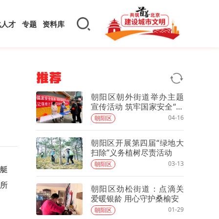
化人才
专题
资料库
推荐
朝阳区朝外街道举办主题
宣传活动 筑牢国家安全“人
民防线”
04-16
朝阳区
朝阳区开展第四届“绿地大
扫除”义务植树尽责活动
03-13
朝阳区
赛艇
2所
朝阳区劲松街道：点滴关
爱暖银龄 用心守护桑榆安
01-29
朝阳区