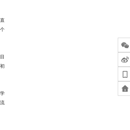
直
个
目
初
，学
流