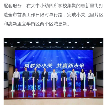
配套服务，在大中小幼四所学校集聚的惠新里街打
文明评论
造全市首条工作日限时单行路，完成小关北里片区
北京宣传文化引导基金
和惠新里宜学街区两个区域更新。
宣传思想文化人才
专题
+
资料库