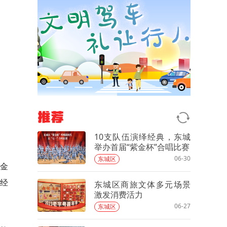
推荐
10支队伍演绎经典，东城
举办首届“紫金杯”合唱比赛
06-30
东城区
京金
首经
东城区商旅文体多元场景
激发消费活力
06-27
东城区