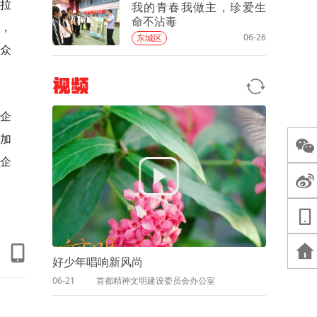
》拉
我的青春我做主，珍爱生
命不沾毒
，
06-26
东城区
众
视频
政企
参加
企
好少年唱响新风尚
06-21
首都精神文明建设委员会办公室