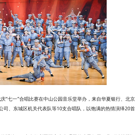
时代庆“七一”合唱比赛在中山公园音乐堂举办，来自华夏银行、北
司、东城区机关代表队等10支合唱队，以饱满的热情演绎20