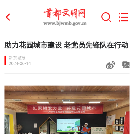
首页
助力花园城市建设 老党员先锋队在行动
+
文明创建
新东城报
2024-06-14
文明实践
+
文明培育
未成年人思想道德建设
+
榜样人物
身边好人