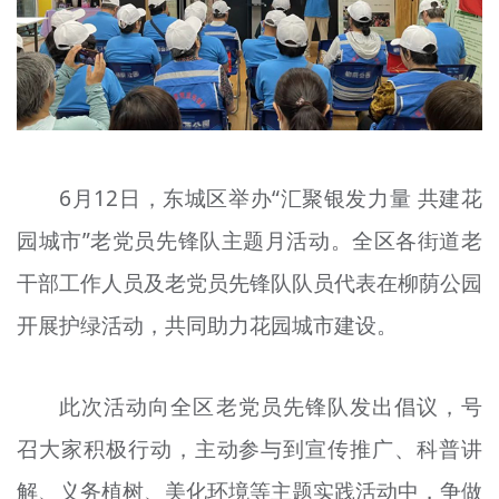
文明评论
北京宣传文化引导基金
宣传思想文化人才
专题
6月12日，东城区举办“汇聚银发力量 共建花
+
资料库
园城市”老党员先锋队主题月活动。全区各街道老
干部工作人员及老党员先锋队队员代表在柳荫公园
开展护绿活动，共同助力花园城市建设。
此次活动向全区老党员先锋队发出倡议，号
召大家积极行动，主动参与到宣传推广、科普讲
解、义务植树、美化环境等主题实践活动中，争做